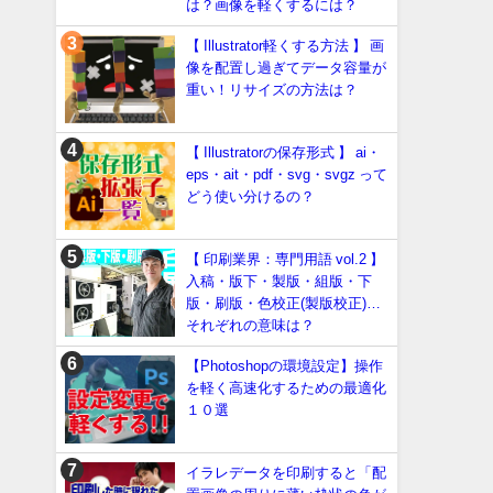
は？画像を軽くするには？
【 Illustrator軽くする方法 】 画
像を配置し過ぎてデータ容量が
重い！リサイズの方法は？
【 Illustratorの保存形式 】 ai・
eps・ait・pdf・svg・svgz って
どう使い分けるの？
【 印刷業界：専門用語 vol.2 】
入稿・版下・製版・組版・下
版・刷版・色校正(製版校正)…
それぞれの意味は？
【Photoshopの環境設定】操作
を軽く高速化するための最適化
１０選
イラレデータを印刷すると「配