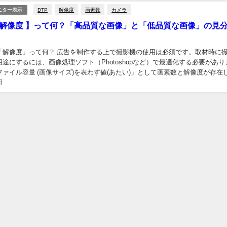
DTP
解像度
画素数
カメラ
ニター表示
と解像度 】って何？「高品質な画像」と「低品質な画像」の見
「解像度」って何？ 広告を制作する上で撮影機の使用は必須です。取材時に
途にするには、画像処理ソフト（Photoshopなど）で最適化する必要があり
ァイル容量 (画像サイズ)を表わす値(あたい)」として画素数と解像度が存在
日
や印画紙と密接な関係にあります...