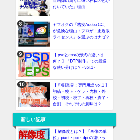
置画像の周りに薄い枠状の色が
付いていた」理由
ヤフオクの「格安Adobe CC」
が危険な理由：プロが「正規版
ライセンス」を選ぶのはナゼ？
【 psdとepsの形式の違いは
何？ 】「DTP制作」での最適
な使い分けは？ - vol.1 -
【 印刷業界：専門用語 vol.1 】
初稿・校正・ゲラ・内校・外
校・初校・校了・再校・責了・
台割…それぞれの意味は？
新しい記事
【 解像度とは？】「画像の単
位」pixel・ppi・dpi の違いっ