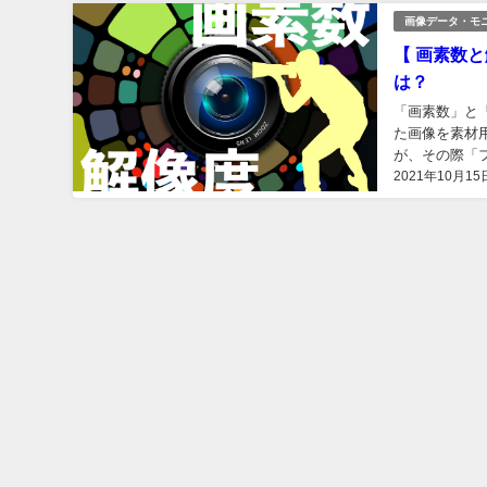
画像データ・モ
【 画素数
は？
「画素数」と
た画像を素材用
が、その際「フ
2021年10月15
れらは画面表示