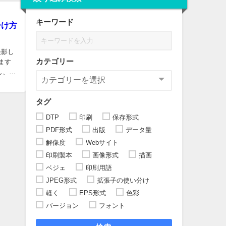
キーワード
分け方
撮影し
カテゴリー
ます
し、こ
タグ
DTP
印刷
保存形式
PDF形式
出版
データ量
解像度
Webサイト
印刷製本
画像形式
描画
ベジェ
印刷用語
JPEG形式
拡張子の使い分け
軽く
EPS形式
色彩
バージョン
フォント