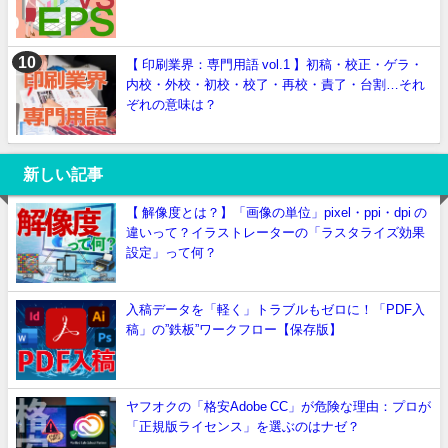
【 印刷業界：専門用語 vol.1 】初稿・校正・ゲラ・
内校・外校・初校・校了・再校・責了・台割…それ
ぞれの意味は？
新しい記事
【 解像度とは？】「画像の単位」pixel・ppi・dpi の
違いって？イラストレーターの「ラスタライズ効果
設定」って何？
入稿データを「軽く」トラブルもゼロに！「PDF入
稿」の”鉄板”ワークフロー【保存版】
ヤフオクの「格安Adobe CC」が危険な理由：プロが
「正規版ライセンス」を選ぶのはナゼ？