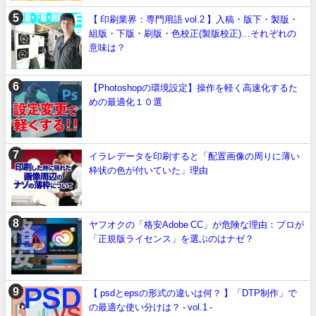
【 印刷業界：専門用語 vol.2 】入稿・版下・製版・
組版・下版・刷版・色校正(製版校正)…それぞれの
意味は？
【Photoshopの環境設定】操作を軽く高速化するた
めの最適化１０選
イラレデータを印刷すると「配置画像の周りに薄い
枠状の色が付いていた」理由
ヤフオクの「格安Adobe CC」が危険な理由：プロが
「正規版ライセンス」を選ぶのはナゼ？
【 psdとepsの形式の違いは何？ 】「DTP制作」で
の最適な使い分けは？ - vol.1 -