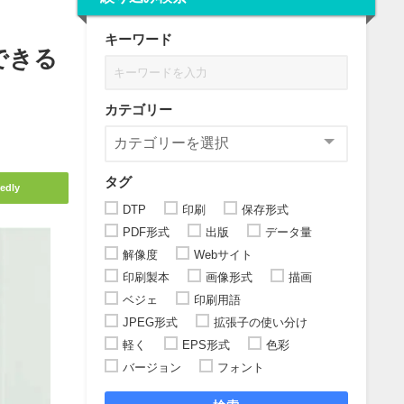
キーワード
できる
カテゴリー
タグ
edly
DTP
印刷
保存形式
PDF形式
出版
データ量
解像度
Webサイト
印刷製本
画像形式
描画
ベジェ
印刷用語
JPEG形式
拡張子の使い分け
軽く
EPS形式
色彩
バージョン
フォント