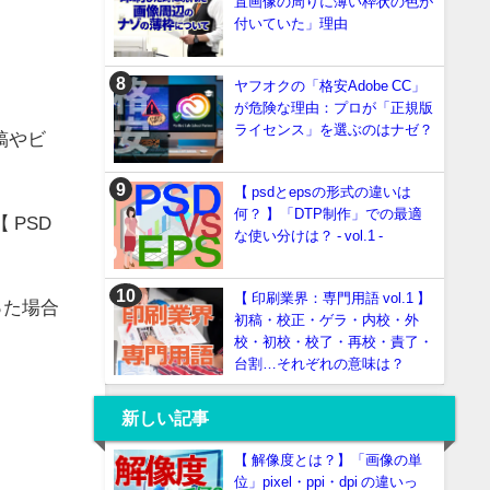
置画像の周りに薄い枠状の色が
付いていた」理由
ヤフオクの「格安Adobe CC」
が危険な理由：プロが「正規版
ライセンス」を選ぶのはナゼ？
稿や
ビ
【 psdとepsの形式の違いは
何？ 】「DTP制作」での最適
【 PSD
な使い分けは？ - vol.1 -
【 印刷業界：専門用語 vol.1 】
った場合
初稿・校正・ゲラ・内校・外
校・初校・校了・再校・責了・
台割…それぞれの意味は？
新しい記事
【 解像度とは？】「画像の単
位」pixel・ppi・dpi の違いっ