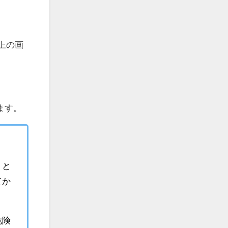
類以上の画
ます。
トと
てか
危険