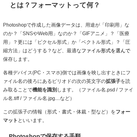
とは？フォーマットって何？
Photoshopで作成した画像データは、用途が「印刷用」な
のか？「SNSやWeb用」なのか？「GIFアニメ」？「医療
用」？更には「ピクセル形式」か「ベクトル形式」？「圧
縮方法」はどうする？など、最適な
ファイル形式を選んで
保存します。
各種デバイス(PC・スマホ)側では画像を映し出すときにフ
ァイル名の後ろにある
ピリオドの次の英文字の
拡張子
を読
み取ることで
機能を識別
します。（ファイル名.psd / ファイ
ル名.tiff / ファイル名.jpg…など）
この拡張子の情報（形式・書式・体裁・型など）を
フォー
マット
といいます。
Photoshopで保存する手順