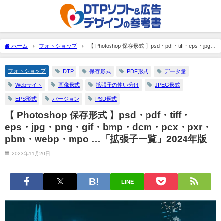
ホーム
フォトショップ
【 Photoshop 保存形式 】psd・pdf・tiff・eps・jpg・
png・gif・bmp・dcm・pcx・pxr・pbm・webp・mpo …「拡張子一覧」2024年版
フォトショップ
DTP
保存形式
PDF形式
データ量
Webサイト
画像形式
拡張子の使い分け
JPEG形式
EPS形式
バージョン
PSD形式
【 Photoshop 保存形式 】psd・pdf・tiff・
eps・jpg・png・gif・bmp・dcm・pcx・pxr・
pbm・webp・mpo …「拡張子一覧」2024年版
2023年11月20日
LINE