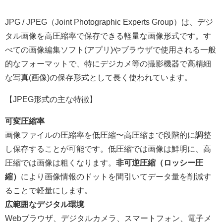
JPG / JPEG（Joint Photographic Experts Group）は、デジ
タル画像を高圧縮率で保存できる軽量な画像形式です。す
べての画像編集ソフト(アプリ)やブラウザで使用される一般
的なフォーマットで、特にデジカメ等の撮影機器で高精細
な写真(画像)の保存形式として長く使われています。
【JPEG形式の主な特徴】
可変圧縮率
画像ファイルの圧縮率を低圧縮〜高圧縮まで段階的に調整
し保存することが可能です。低圧縮では画像は鮮明に、高
圧縮では画像は粗くなります。
非可逆圧縮（ロッシー圧
縮）
により画像情報のドットを間引いてデータ量を削減す
ることで軽量にします。
広範囲なデジタル環境
Webブラウザ、デジタルカメラ、スマートフォン、電子メ