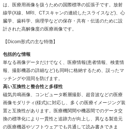
は、医療用画像を扱うための国際標準の拡張子です。放射
線学(X線、MRI、CTスキャンの連続したスライスなど)、心
臓学、歯科学、病理学などの保存・共有・伝送のために設
計された高解像度の医療画像です。
【Dicom形式の主な特徴】
包括的な情報
単なる画像データだけでなく、医療情報(患者情報、検査情
報、撮影機器の詳細など)も同時に格納するため、誤ったマ
ッチングや混同を防げます。
高い互換性と整合性と多様性
磁気共鳴画像、コンピュータ断層撮影、超音波などの医療
画像モダリティ(様式)に対応し、多くの医療イメージング装
置と互換性があります。医療機関間や機器間でのデータ交
換の標準化により一貫性と追跡力が向上し、異なる製造元
の医療機器やソフトウェアでも共通して読み書きできま