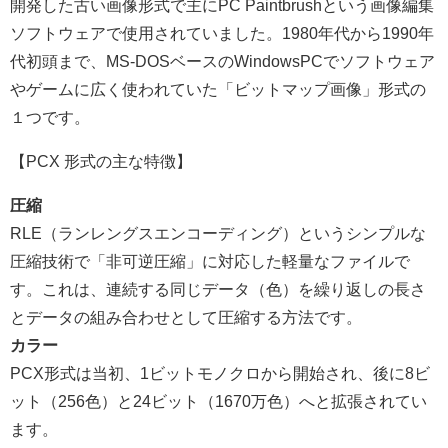
開発した古い画像形式で主にPC Paintbrushという画像編集
ソフトウェアで使用されていました。1980年代から1990年
代初頭まで、MS-DOSベースの
WindowsPC
でソフトウェア
やゲームに広く使われていた「ビットマップ画像」形式の
１つです。
【PCX 形式の主な特徴】
圧縮
RLE（ランレングスエンコーディング）というシンプルな
圧縮技術で「非可逆圧縮」に対応した軽量なファイルで
す。これは、連続する同じデータ（色）を繰り返しの長さ
とデータの組み合わせとして圧縮する方法です。
カラー
PCX形式は当初、1ビットモノクロから開始され、後に8ビ
ット（256色）と24ビット（1670万色）へと拡張されてい
ます。