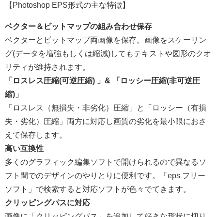
【Photoshop EPS形式の主な特徴】
ベクター＆ビットマップの組み合わせ保存
ベクターとビットマップ両画像を保存。画像をスケーリン
グ(データを増強もしくは縮減)してもテキストや図形のクオ
リティが維持されます。
「ロスレス圧縮(可逆圧縮) 」& 「ロッシー圧縮(非可逆圧
縮)」
「ロスレス（無損失・非劣化）圧縮」と「ロッシー（有損
失・劣化）圧縮」両方に対応し画質の劣化を最小限におさ
えて保存します。
高い互換性
多くのグラフィック編集ソフトで開けられるので異なるソ
フト間でのデザインのやりとりに便利です。「eps フリー
ソフト」で検索すると対応ソフトが色々でてきます。
クリッピングパスに対応
画像に「クリッピングパス」を追加して好きな形状に切り