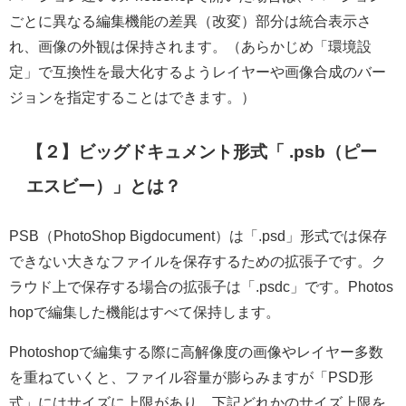
ごとに異なる編集機能の差異（改変）部分は統合表示さ
れ、画像の外観は保持されます。（あらかじめ「環境設
定」で互換性を最大化するようレイヤーや画像合成のバー
ジョンを指定することはできます。）
【２】ビッグドキュメント形式「 .psb（ピー
エスビー）」とは？
PSB（PhotoShop Bigdocument）は「.psd」形式では保存
できない大きなファイルを保存するための拡張子です。ク
ラウド上で保存する場合の拡張子は「.psdc」です。Photos
hopで編集した機能はすべて保持します。
Photoshopで編集する際に高解像度の画像やレイヤー多数
を重ねていくと、ファイル容量が膨らみますが「PSD形
式」にはサイズに上限があり、下記どれかのサイズ上限を