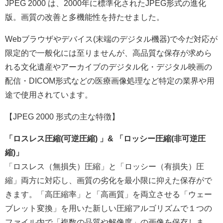
JPEG 2000 は、2000年に標準化されたJPEG形式の進化
版。画質の改善と多機能性を持たせました。
Webブラウザやデバイス(末端のデジタル機器)で今だ対応が
限定的で一般化には至りませんが、高品質な保存が求めら
れる文化遺産やアーカイブのデジタル化・デジタル映画の
配信・DICOM形式などの医療画像処理など
特定の業界や用
途
で使用されています。
【JPEG 2000 形式の主な特徴】
「ロスレス圧縮(可逆圧縮) 」& 「ロッシー圧縮(非可逆圧
縮)」
「ロスレス（無損失）圧縮」と「ロッシー（有損失）圧
縮」両方に対応し、画質の劣化を最小限に抑えた保存がで
きます。「高圧縮率」と「高画質」を両立させる「ウェー
ブレット変換」を用いた新しい圧縮アルゴリズムで１つの
ファイル内で「複数の品質や解像度」の画像を保存しま