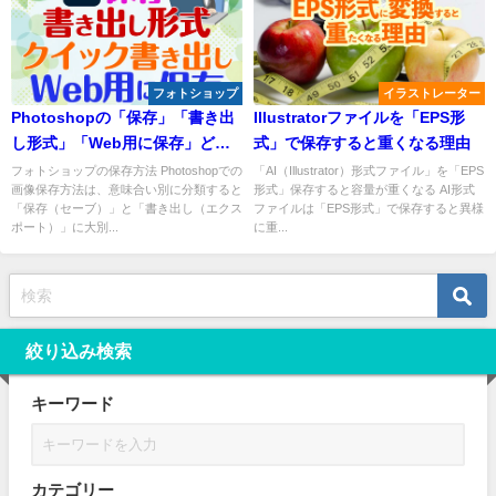
フォトショップ
イラストレーター
Photoshopの「保存」「書き出
Illustratorファイルを「EPS形
し形式」「Web用に保存」どう
式」で保存すると重くなる理由
使い分ける？＜2024年版＞
フォトショップの保存方法 Photoshopでの
「AI（Illustrator）形式ファイル」を「EPS
画像保存方法は、意味合い別に分類すると
形式」保存すると容量が重くなる AI形式
「保存（セーブ）」と「書き出し（エクス
ファイルは「EPS形式」で保存すると異様
ポート）」に大別...
に重...
絞り込み検索
キーワード
カテゴリー