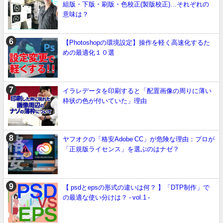
組版・下版・刷版・色校正(製版校正)…それぞれの
意味は？
【Photoshopの環境設定】操作を軽く高速化するた
めの最適化１０選
イラレデータを印刷すると「配置画像の周りに薄い
枠状の色が付いていた」理由
ヤフオクの「格安Adobe CC」が危険な理由：プロが
「正規版ライセンス」を選ぶのはナゼ？
【 psdとepsの形式の違いは何？ 】「DTP制作」で
の最適な使い分けは？ - vol.1 -