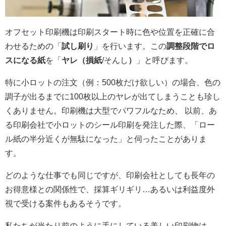
オフセット印刷機は印刷スタート時に色や位置を正確に合
わせるための「
試し刷り
」を行います。この
調整段階でロ
スになる紙
を「
ヤレ（損紙
/そんし
）
」と呼びます。
特に小ロットの注文（例：500枚だけ欲しい）の場合、色の
調子が出るまでに100枚以上のヤレが出てしまうことも珍し
くありません。印刷機は大型でパワフルなため、 以前、あ
る印刷会社で小ロットのシール印刷を発注した際、「ロー
ル紙の半分近くが無駄になった」と伺ったことがありま
す。
どのような仕事でも同じですが、印刷会社としても長年の
お得意様との関係性で、採算ギリギリ…あるいは利益度外
視で受ける案件もあるそうです。
私たちが当たり前のように手にしている美しい印刷物は、