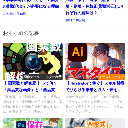
の刷版代金」が必要になる理由
版・刷版・色校正(製版校正)…そ
れぞれの意味は？
2021年10月10日
2021年10月9日
おすすめの記事
画像データ・モニター表示
イラストレーター
【 画素数と解像度 】って何？
【Illustratorで稼ぐ】スキル習得
「高品質な画像」と「低品質な
でひらける未来と収入・夢を叶
画像」の見分け方は？
えて人生を変える
「画素数」と「解像度」って何？ 広告を
Illustratorを学ぶことは、未来への投資
制作する上で撮影機の使用は必須です。取
「デザインで何かを表現したい…」 「自
材時に撮影した画像を素材用途にするに
分のアイデアを形にしたい…」 「クリエ
は、画像処理ソフト（Phot...
イティブな仕事...