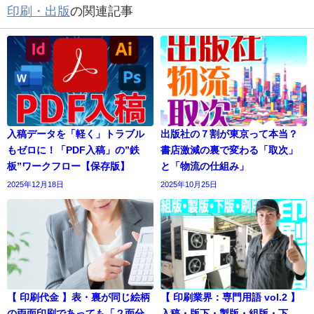
印刷・出版
の関連記事
入稿データを「軽く」トラブル
出版社の７割が東京って本当？
もゼロに！「PDF入稿」の”鉄
書店激減の裏で変わる「取次」
板”ワークフロー【保存版】
と「物流の仕組み」
2025年12月18日
2025年10月25日
【 印刷代金 】表・裏が同じ絵柄
【 印刷業界：専門用語 vol.2 】
の両面印刷であっても「２面分
入稿・版下・製版・組版・下