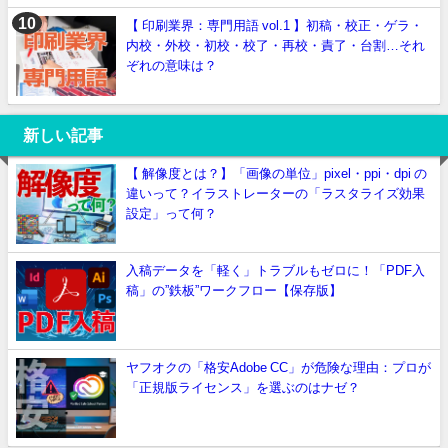
【 印刷業界：専門用語 vol.1 】初稿・校正・ゲラ・
内校・外校・初校・校了・再校・責了・台割…それ
ぞれの意味は？
新しい記事
【 解像度とは？】「画像の単位」pixel・ppi・dpi の
違いって？イラストレーターの「ラスタライズ効果
設定」って何？
入稿データを「軽く」トラブルもゼロに！「PDF入
稿」の”鉄板”ワークフロー【保存版】
ヤフオクの「格安Adobe CC」が危険な理由：プロが
「正規版ライセンス」を選ぶのはナゼ？