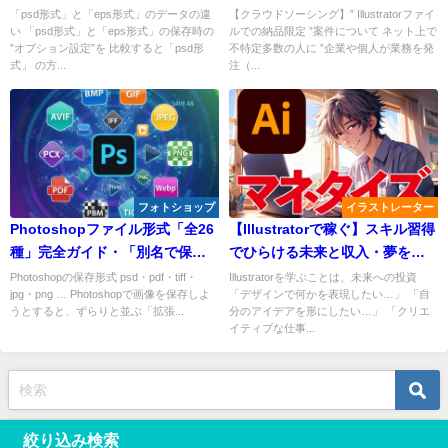
分けは？ - vol.1 -
して納品したい
「psd形式」と「eps形式」のデータの違
【クラウドソーシング】” Illustratorファイ
い 「psd形式」と「eps形式」の保存時の
ルでの納品限定 ”案件について ネット上で
”オプション設定”を 比較すると「psd形
不特定多数の人に ”企業や個人が業務を発
式」 の方...
注（...
フォトショップ
イラストレーター
Photoshopファイル形式「全26
【Illustratorで稼ぐ】スキル習得
種」完全ガイド・「別名で保
でひらける未来と収入・夢を叶
存」と「コピーを保存」の違
えて人生を変える
Photoshopの保存形式 psd・pdf・tiff・
Illustratorを学ぶことは、未来への投資
jpg・png … Photoshopで画像を保存しよ
「デザインで何かを表現したい…」 「自
い・「拡張子」「圧縮方式」ま
うとすると、ずらりと並ぶ「拡張...
分のアイデアを形にしたい…」 「クリエ
で徹底解説
イティブな仕事...
絞り込み検索