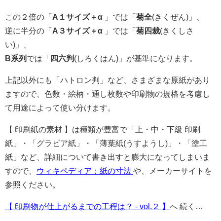
この２倍の「
A１サイズ＋α
」では「
菊全
(きくぜん)」、
逆に半分の「
A３サイズ＋α
」では「
菊四裁
(きくしさ
い)」、
B系列
では「
四六判
(しろくはん)」が基準になります。
上記以外にも「ハトロン判」など、さまざまな原紙があり
ますので、色数・絵柄・通し枚数や印刷物の規格を考慮し
て用途によって使い分けます。
【 印刷紙の素材 】は種類が豊富で「上・中・下級 印刷
紙」・「グラビア紙」・「薄葉紙(うすようし)」・「塗工
紙」など、詳細について書き出すと膨大になってしまいま
すので、
ウィキペディア：紙の寸法
や、メーカーサイトを
参照ください。
【 印刷物が仕上がるまでの工程は？ - vol.２ 】
へ 続く…