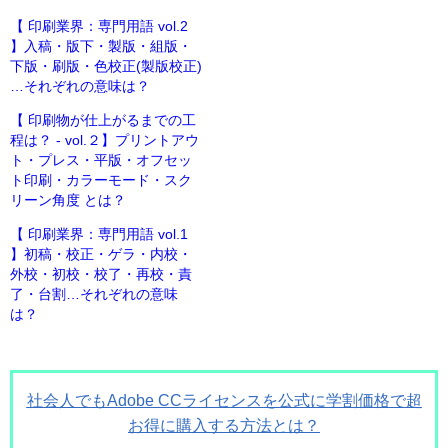
【 印刷業界：専門用語 vol.2
】入稿・版下・製版・組版・
下版・刷版・色校正(製版校正)
…それぞれの意味は？
【 印刷物が仕上がるまでの工
程は？ - vol.２】プリントアウ
ト・プレス・平版・オフセッ
ト印刷・カラーモード・スク
リーン角度 とは？
【 印刷業界：専門用語 vol.1
】初稿・校正・ゲラ・内校・
外校・初校・校了・再校・責
了・台割…それぞれの意味
は？
社会人でもAdobe CCライセンスを公式に学割価格で超
お得に購入する方法とは？