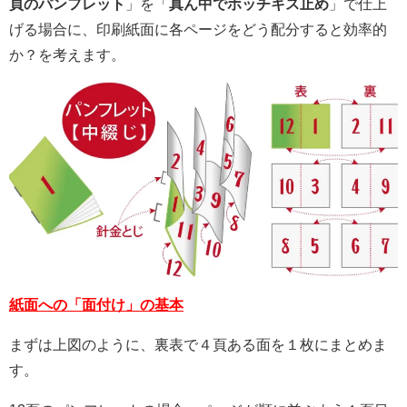
頁のパンフレット
」を「
真ん中でホッチキス止め
」で仕上
げる場合に、印刷紙面に各ページをどう配分すると効率的
か？を考えます。
紙面への「面付け」の基本
まずは上図のように、裏表で４頁ある面を１枚にまとめま
す。