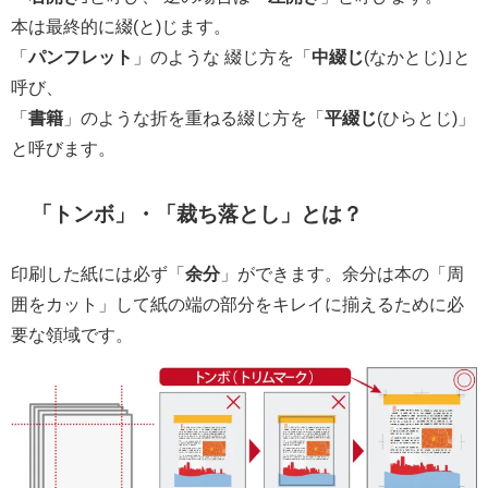
本は最終的に綴(と)じます。
「
パンフレット
」のような 綴じ方を「
中綴じ
(なかとじ)｣と
呼び、
「
書籍
」のような折を重ねる綴じ方を「
平綴じ
(ひらとじ)」
と呼びます。
「トンボ」・「裁ち落とし」とは？
印刷した紙には必ず「
余分
」ができます。余分は本の「周
囲をカット」して紙の端の部分をキレイに揃えるために必
要な領域です。