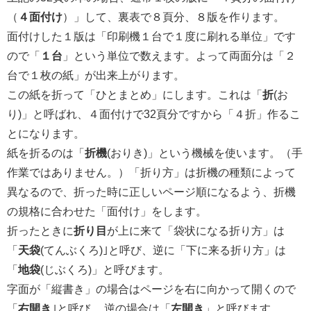
（
４面付け
）」して、裏表で８頁分、８版を作ります。
面付けした１版は「印刷機１台で１度に刷れる単位」です
ので「
１台
」という単位で数えます。よって両面分は「２
台で１枚の紙」が出来上がります。
この紙を折って「ひとまとめ」にします。これは「
折
(お
り)」と呼ばれ、４面付けで32頁分ですから「４折」作るこ
とになります。
紙を折るのは「
折機
(おりき)」という機械を使います。（手
作業ではありません。）「折り方」は折機の種類によって
異なるので、折った時に正しいページ順になるよう、折機
の規格に合わせた「面付け」をします。
折ったときに
折り目
が上に来て「袋状になる折り方」は
「
天袋
(てんぶくろ)｣と呼び、逆に「下に来る折り方」は
「
地袋
(じぶくろ)」と呼びます。
字面が「縦書き」の場合はページを右に向かって開くので
「
右開き
｣と呼び、 逆の場合は「
左開き
」と呼びます。