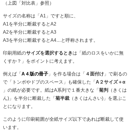
（上図「対比表」参照）
サイズの名称は「A1」ですと順に、
A1を半分に断裁するとA2
A2を半分に断裁するとA3
A3を半分に断裁するとA4…と呼称されます。
印刷用紙の
サイズを選択するとき
は「紙のロスをいかに無
くすか？」をポイントに考えます。
例えば「
A４版の冊子
」を作る場合は「
４面付け
」で刷るの
で「トンボやドブのスペース」も確保した「
A２サイズ＋α
」の紙が必要です。紙はA系列で１番大きな「
菊判
（きくは
ん)」を半分に断裁した「
菊半裁
（きくはんさい)」を選ぶこ
とになります。
このように印刷範囲が全紙サイズ以下であれば断裁して使
います。