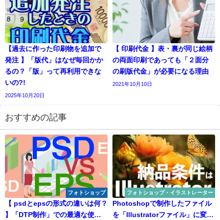
【過去に作った印刷物を追加で
【 印刷代金 】表・裏が同じ絵柄
発注 】「版代」はなぜ毎回かか
の両面印刷であっても「２面分
るの？「版」って再利用できな
の刷版代金」が必要になる理由
いの?!
2021年10月10日
2025年10月20日
おすすめの記事
フォトショップ
フォトショップ・イラストレーター
【 psdとepsの形式の違いは何？
Photoshopで制作したファイル
】「DTP制作」での最適な使い
を「Illustratorファイル」に変換