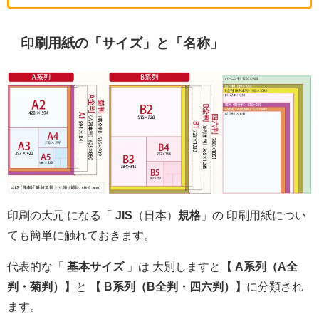
印刷用紙の「サイズ」と「名称」
印刷の大元 になる「
JIS
（日本）
規格
」の 印刷用紙につい
ても簡単に触れておきます。
代表的な「
基本サイズ
」は 大別しますと
【 A系列（A全
判・菊判）】
と
【 B系列（B全判・四六判）】
に分類され
ます。