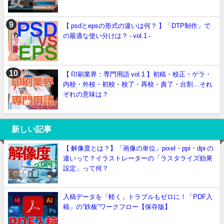
【 psdとepsの形式の違いは何？ 】「DTP制作」で
の最適な使い分けは？ - vol.1 -
【 印刷業界：専門用語 vol.1 】初稿・校正・ゲラ・
内校・外校・初校・校了・再校・責了・台割…それ
ぞれの意味は？
新しい記事
【 解像度とは？】「画像の単位」pixel・ppi・dpi の
違いって？イラストレーターの「ラスタライズ効果
設定」って何？
入稿データを「軽く」トラブルもゼロに！「PDF入
稿」の”鉄板”ワークフロー【保存版】