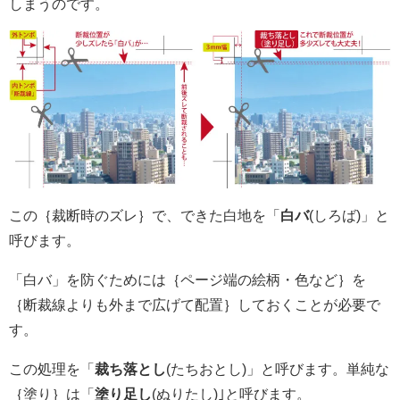
しまうのです。
この｛裁断時のズレ｝で、できた白地を「
白バ
(しろば)」と
呼びます。
「白バ」を防ぐためには｛ページ端の絵柄・色など｝を
｛断裁線よりも外まで広げて配置｝しておくことが必要で
す。
この処理を「
裁ち落とし
(たちおとし)」と呼びます。単純な
｛塗り｝は「
塗り足し
(ぬりたし)｣と呼びます。